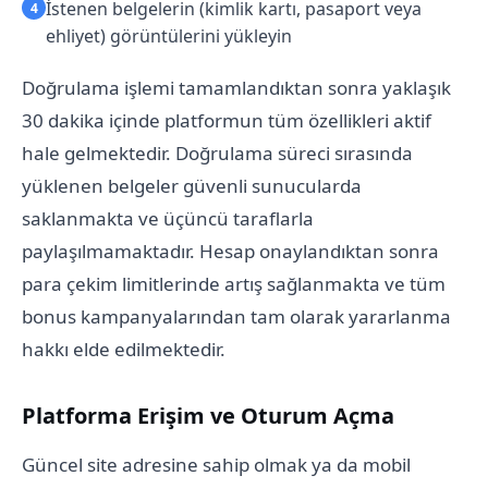
İstenen belgelerin (kimlik kartı, pasaport veya
ehliyet) görüntülerini yükleyin
Doğrulama işlemi tamamlandıktan sonra yaklaşık
30 dakika içinde platformun tüm özellikleri aktif
hale gelmektedir. Doğrulama süreci sırasında
yüklenen belgeler güvenli sunucularda
saklanmakta ve üçüncü taraflarla
paylaşılmamaktadır. Hesap onaylandıktan sonra
para çekim limitlerinde artış sağlanmakta ve tüm
bonus kampanyalarından tam olarak yararlanma
hakkı elde edilmektedir.
Platforma Erişim ve Oturum Açma
Güncel site adresine sahip olmak ya da mobil