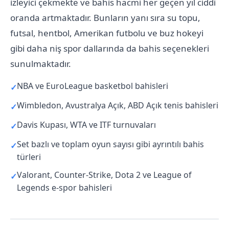
izleyici çekmekte ve bahis hacmi her geçen yıl ciddi
oranda artmaktadır. Bunların yanı sıra su topu,
futsal, hentbol, Amerikan futbolu ve buz hokeyi
gibi daha niş spor dallarında da bahis seçenekleri
sunulmaktadır.
NBA ve EuroLeague basketbol bahisleri
Wimbledon, Avustralya Açık, ABD Açık tenis bahisleri
Davis Kupası, WTA ve ITF turnuvaları
Set bazlı ve toplam oyun sayısı gibi ayrıntılı bahis
türleri
Valorant, Counter-Strike, Dota 2 ve League of
Legends e-spor bahisleri