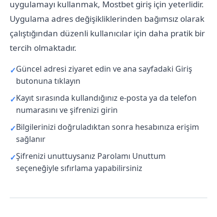
uygulamayı kullanmak, Mostbet giriş için yeterlidir.
Uygulama adres değişikliklerinden bağımsız olarak
çalıştığından düzenli kullanıcılar için daha pratik bir
tercih olmaktadır.
Güncel adresi ziyaret edin ve ana sayfadaki Giriş
butonuna tıklayın
Kayıt sırasında kullandığınız e-posta ya da telefon
numarasını ve şifrenizi girin
Bilgilerinizi doğruladıktan sonra hesabınıza erişim
sağlanır
Şifrenizi unuttuysanız Parolamı Unuttum
seçeneğiyle sıfırlama yapabilirsiniz