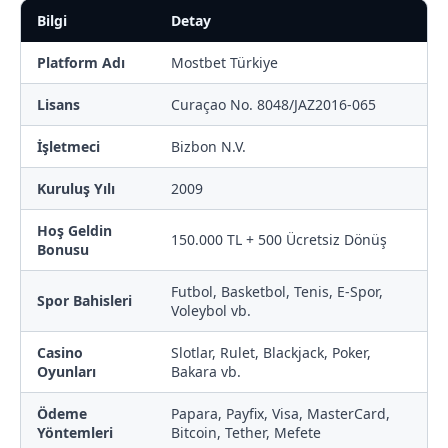
Bilgi
Detay
Platform Adı
Mostbet Türkiye
Lisans
Curaçao No. 8048/JAZ2016-065
İşletmeci
Bizbon N.V.
Kuruluş Yılı
2009
Hoş Geldin
150.000 TL + 500 Ücretsiz Dönüş
Bonusu
Futbol, Basketbol, Tenis, E-Spor,
Spor Bahisleri
Voleybol vb.
Casino
Slotlar, Rulet, Blackjack, Poker,
Oyunları
Bakara vb.
Ödeme
Papara, Payfix, Visa, MasterCard,
Yöntemleri
Bitcoin, Tether, Mefete