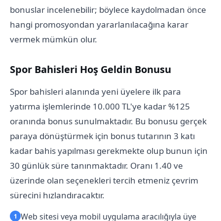
bonuslar incelenebilir; böylece kaydolmadan önce
hangi promosyondan yararlanılacağına karar
vermek mümkün olur.
Spor Bahisleri Hoş Geldin Bonusu
Spor bahisleri alanında yeni üyelere ilk para
yatırma işlemlerinde 10.000 TL'ye kadar %125
oranında bonus sunulmaktadır. Bu bonusu gerçek
paraya dönüştürmek için bonus tutarının 3 katı
kadar bahis yapılması gerekmekte olup bunun için
30 günlük süre tanınmaktadır. Oranı 1.40 ve
üzerinde olan seçenekleri tercih etmeniz çevrim
sürecini hızlandıracaktır.
Web sitesi veya mobil uygulama aracılığıyla üye