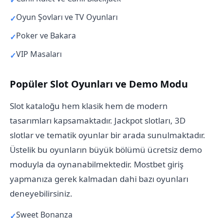
Oyun Şovları ve TV Oyunları
Poker ve Bakara
VIP Masaları
Popüler Slot Oyunları ve Demo Modu
Slot kataloğu hem klasik hem de modern
tasarımları kapsamaktadır. Jackpot slotları, 3D
slotlar ve tematik oyunlar bir arada sunulmaktadır.
Üstelik bu oyunların büyük bölümü ücretsiz demo
moduyla da oynanabilmektedir. Mostbet giriş
yapmanıza gerek kalmadan dahi bazı oyunları
deneyebilirsiniz.
Sweet Bonanza