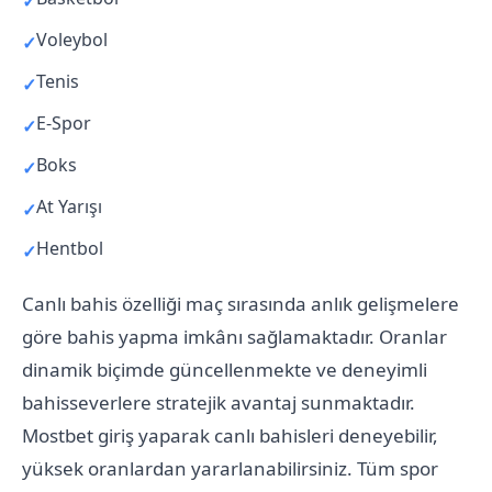
Voleybol
Tenis
E-Spor
Boks
At Yarışı
Hentbol
Canlı bahis özelliği maç sırasında anlık gelişmelere
göre bahis yapma imkânı sağlamaktadır. Oranlar
dinamik biçimde güncellenmekte ve deneyimli
bahisseverlere stratejik avantaj sunmaktadır.
Mostbet giriş yaparak canlı bahisleri deneyebilir,
yüksek oranlardan yararlanabilirsiniz. Tüm spor