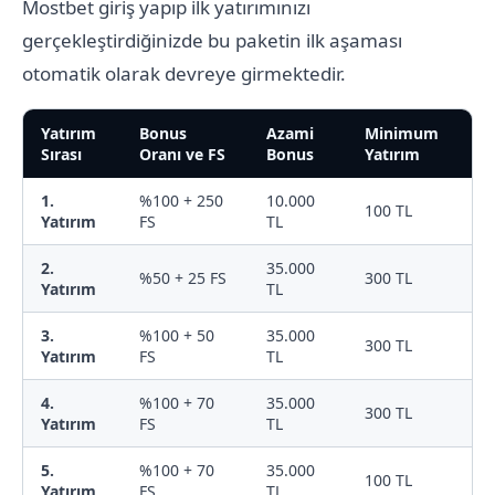
Mostbet giriş yapıp ilk yatırımınızı
gerçekleştirdiğinizde bu paketin ilk aşaması
otomatik olarak devreye girmektedir.
Yatırım
Bonus
Azami
Minimum
Sırası
Oranı ve FS
Bonus
Yatırım
1.
%100 + 250
10.000
100 TL
Yatırım
FS
TL
2.
35.000
%50 + 25 FS
300 TL
Yatırım
TL
3.
%100 + 50
35.000
300 TL
Yatırım
FS
TL
4.
%100 + 70
35.000
300 TL
Yatırım
FS
TL
5.
%100 + 70
35.000
100 TL
Yatırım
FS
TL