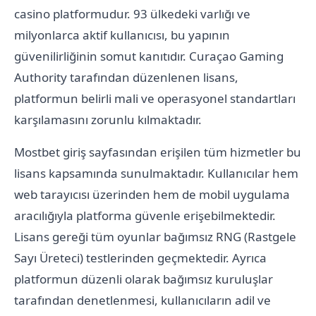
casino platformudur. 93 ülkedeki varlığı ve
milyonlarca aktif kullanıcısı, bu yapının
güvenilirliğinin somut kanıtıdır. Curaçao Gaming
Authority tarafından düzenlenen lisans,
platformun belirli mali ve operasyonel standartları
karşılamasını zorunlu kılmaktadır.
Mostbet giriş sayfasından erişilen tüm hizmetler bu
lisans kapsamında sunulmaktadır. Kullanıcılar hem
web tarayıcısı üzerinden hem de mobil uygulama
aracılığıyla platforma güvenle erişebilmektedir.
Lisans gereği tüm oyunlar bağımsız RNG (Rastgele
Sayı Üreteci) testlerinden geçmektedir. Ayrıca
platformun düzenli olarak bağımsız kuruluşlar
tarafından denetlenmesi, kullanıcıların adil ve