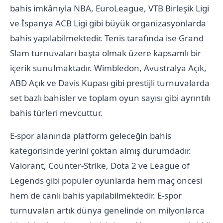
bahis imkânıyla NBA, EuroLeague, VTB Birleşik Ligi
ve İspanya ACB Ligi gibi büyük organizasyonlarda
bahis yapılabilmektedir. Tenis tarafında ise Grand
Slam turnuvaları başta olmak üzere kapsamlı bir
içerik sunulmaktadır. Wimbledon, Avustralya Açık,
ABD Açık ve Davis Kupası gibi prestijli turnuvalarda
set bazlı bahisler ve toplam oyun sayısı gibi ayrıntılı
bahis türleri mevcuttur.
E-spor alanında platform geleceğin bahis
kategorisinde yerini çoktan almış durumdadır.
Valorant, Counter-Strike, Dota 2 ve League of
Legends gibi popüler oyunlarda hem maç öncesi
hem de canlı bahis yapılabilmektedir. E-spor
turnuvaları artık dünya genelinde on milyonlarca