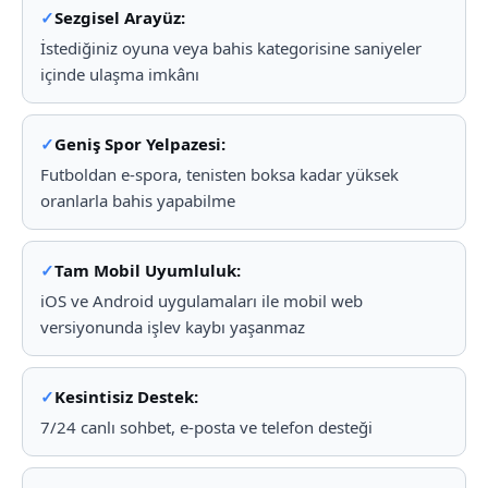
Sezgisel Arayüz:
İstediğiniz oyuna veya bahis kategorisine saniyeler
içinde ulaşma imkânı
Geniş Spor Yelpazesi:
Futboldan e-spora, tenisten boksa kadar yüksek
oranlarla bahis yapabilme
Tam Mobil Uyumluluk:
iOS ve Android uygulamaları ile mobil web
versiyonunda işlev kaybı yaşanmaz
Kesintisiz Destek:
7/24 canlı sohbet, e-posta ve telefon desteği