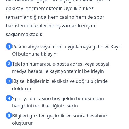
dakikayı geçmemektedir. Üyelik bir kez
tamamlandığında hem casino hem de spor
bahisleri bölümlerine eş zamanlı erişim
sağlanmaktadır.
Resmi siteye veya mobil uygulamaya gidin ve Kayıt
Ol butonuna tıklayın
Telefon numarası, e-posta adresi veya sosyal
medya hesabı ile kayıt yöntemini belirleyin
Kişisel bilgilerinizi eksiksiz ve doğru biçimde
doldurun
Spor ya da Casino hoş geldin bonusundan
hangisini tercih ettiğinizi seçin
Bilgileri gözden geçirdikten sonra hesabınızı
oluşturun