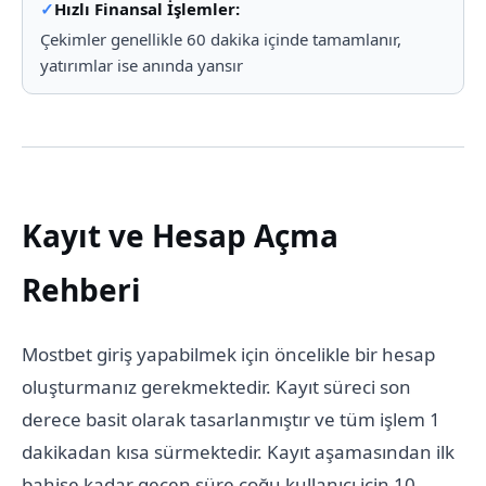
Hızlı Finansal İşlemler:
Çekimler genellikle 60 dakika içinde tamamlanır,
yatırımlar ise anında yansır
Kayıt ve Hesap Açma
Rehberi
Mostbet giriş yapabilmek için öncelikle bir hesap
oluşturmanız gerekmektedir. Kayıt süreci son
derece basit olarak tasarlanmıştır ve tüm işlem 1
dakikadan kısa sürmektedir. Kayıt aşamasından ilk
bahise kadar geçen süre çoğu kullanıcı için 10