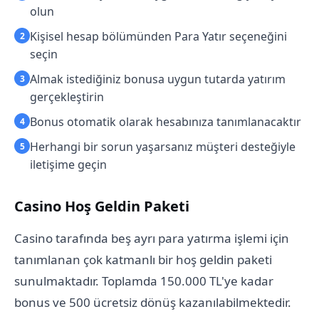
olun
Kişisel hesap bölümünden Para Yatır seçeneğini
seçin
Almak istediğiniz bonusa uygun tutarda yatırım
gerçekleştirin
Bonus otomatik olarak hesabınıza tanımlanacaktır
Herhangi bir sorun yaşarsanız müşteri desteğiyle
iletişime geçin
Casino Hoş Geldin Paketi
Casino tarafında beş ayrı para yatırma işlemi için
tanımlanan çok katmanlı bir hoş geldin paketi
sunulmaktadır. Toplamda 150.000 TL'ye kadar
bonus ve 500 ücretsiz dönüş kazanılabilmektedir.