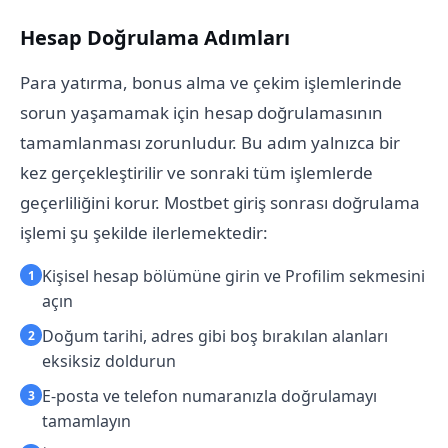
Hesap Doğrulama Adımları
Para yatırma, bonus alma ve çekim işlemlerinde
sorun yaşamamak için hesap doğrulamasının
tamamlanması zorunludur. Bu adım yalnızca bir
kez gerçekleştirilir ve sonraki tüm işlemlerde
geçerliliğini korur. Mostbet giriş sonrası doğrulama
işlemi şu şekilde ilerlemektedir:
Kişisel hesap bölümüne girin ve Profilim sekmesini
açın
Doğum tarihi, adres gibi boş bırakılan alanları
eksiksiz doldurun
E-posta ve telefon numaranızla doğrulamayı
tamamlayın