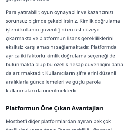
Para yatırabilir, oyun oynayabilir ve kazancınızı
sorunsuz biçimde çekebilirsiniz. Kimlik doğrulama
işlemi kullanıcı güvenliğini en üst düzeye
çıkarmakta ve platformun lisans gerekliliklerini
eksiksiz karşılamasını sağlamaktadır. Platformda
ayrıca iki faktörlü kimlik doğrulama seçeneği de
bulunmakta olup bu özellik hesap güvenliğini daha
da artırmaktadır. Kullanıcıların şifrelerini düzenli
aralıklarla güncellemeleri ve güçlü parola
kullanmaları da önerilmektedir.
Platformun Öne Çıkan Avantajları
Mostbet'i diğer platformlardan ayıran pek çok
özellik bulunmaktadır. Oyun çeşitliliği, finansal